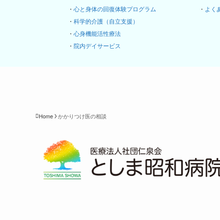
・
心と身体の回復体験プログラム
・
よく
・
科学的介護（自立支援）
・
心身機能活性療法
・
院内デイサービス
Home
かかりつけ医の相談