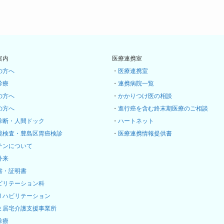
案内
医療連携室
の方へ
・
医療連携室
診療
・
連携病院一覧
の方へ
・
かかりつけ医の相談
の方へ
・
進行癌を含む終末期医療のご相談
診断・人間ドック
・
ハートネット
鏡検査・豊島区胃癌検診
・
医療連携情報提供書
チンについて
外来
書・証明書
ビリテーション科
リハビリテーション
ま居宅介護支援事業所
診療