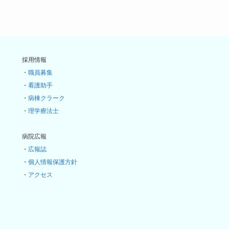
採用情報
・
職員募集
・
看護助手
・
病棟クラーク
・
理学療法士
病院広報
・
広報誌
・
個人情報保護方針
・
アクセス