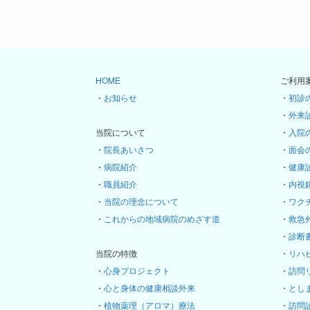
HOME
ご利用
・
お知らせ
・
初診
・
外来
当院について
・
入院
・
院長あいさつ
・
面会
・
病院紹介
・
健康
・
職員紹介
・
内視
・
当院の理念について
・
ワク
・
これからの地域病院のめざす道
・
救急
・
診断
当院の特徴
・
リハ
・
心身プロジェクト
・
訪問
・
心と身体の健康相談外来
・
とし
・
植物薬理（アロマ）療法
・
訪問