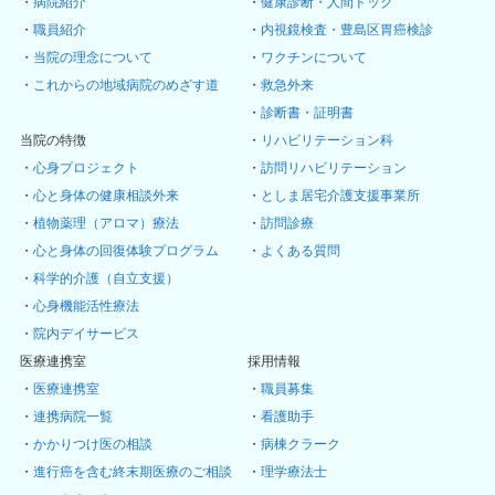
・
病院紹介
・
健康診断・人間ドック
・
職員紹介
・
内視鏡検査・豊島区胃癌検診
・
当院の理念について
・
ワクチンについて
・
これからの地域病院のめざす道
・
救急外来
・
診断書・証明書
当院の特徴
・
リハビリテーション科
・
心身プロジェクト
・
訪問リハビリテーション
・
心と身体の健康相談外来
・
としま居宅介護支援事業所
・
植物薬理（アロマ）療法
・
訪問診療
・
心と身体の回復体験プログラム
・
よくある質問
・
科学的介護（自立支援）
・
心身機能活性療法
・
院内デイサービス
医療連携室
採用情報
・
医療連携室
・
職員募集
・
連携病院一覧
・
看護助手
・
かかりつけ医の相談
・
病棟クラーク
・
進行癌を含む終末期医療のご相談
・
理学療法士