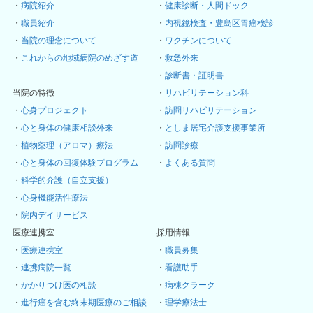
・
病院紹介
・
健康診断・人間ドック
・
職員紹介
・
内視鏡検査・豊島区胃癌検診
・
当院の理念について
・
ワクチンについて
・
これからの地域病院のめざす道
・
救急外来
・
診断書・証明書
当院の特徴
・
リハビリテーション科
・
心身プロジェクト
・
訪問リハビリテーション
・
心と身体の健康相談外来
・
としま居宅介護支援事業所
・
植物薬理（アロマ）療法
・
訪問診療
・
心と身体の回復体験プログラム
・
よくある質問
・
科学的介護（自立支援）
・
心身機能活性療法
・
院内デイサービス
医療連携室
採用情報
・
医療連携室
・
職員募集
・
連携病院一覧
・
看護助手
・
かかりつけ医の相談
・
病棟クラーク
・
進行癌を含む終末期医療のご相談
・
理学療法士