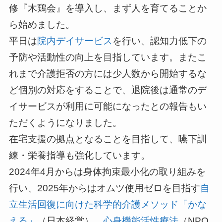
修『木鶏会』を導入し、まず人を育てることか
ら始めました。
平日は
院内デイサービス
を行い、認知力低下の
予防や活動性の向上を目指しています。またこ
れまで介護拒否の方には少人数から開始するな
ど個別の対応をすることで、退院後は通常のデ
イサービスが利用に可能になったとの報告もい
ただくようになりました。
在宅支援の拠点となることを目指して、嚥下訓
練・栄養指導も強化しています。
2024年4月からは身体拘束最小化の取り組みを
行い、2025年からはオムツ使用ゼロを目指す
自
立生活回復に向けた科学的介護メソッド「かな
える」
（日本経営）、
心身機能活性療法
（NPO