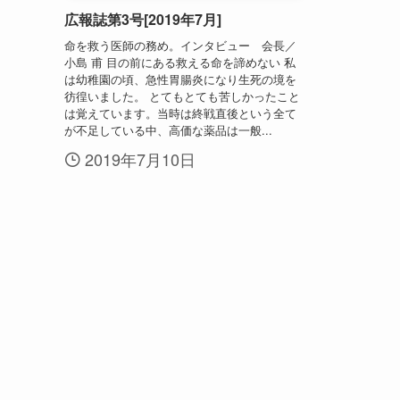
広報誌第3号[2019年7月]
命を救う医師の務め。インタビュー 会長／
小島 甫 目の前にある救える命を諦めない 私
は幼稚園の頃、急性胃腸炎になり生死の境を
彷徨いました。 とてもとても苦しかったこと
は覚えています。当時は終戦直後という全て
が不足している中、高価な薬品は一般...
2019年7月10日