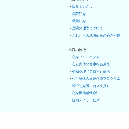
・
院長あいさつ
・
病院紹介
・
職員紹介
・
当院の理念について
・
これからの地域病院のめざす道
当院の特徴
・
心身プロジェクト
・
心と身体の健康相談外来
・
植物薬理（アロマ）療法
・
心と身体の回復体験プログラム
・
科学的介護（自立支援）
・
心身機能活性療法
・
院内デイサービス