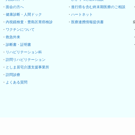
・
面会の方へ
・
進行癌を含む終末期医療のご相談
・
健康診断・人間ドック
・
ハートネット
・
内視鏡検査・豊島区胃癌検診
・
医療連携情報提供書
・
ワクチンについて
・
救急外来
・
診断書・証明書
・
リハビリテーション科
・
訪問リハビリテーション
・
としま居宅介護支援事業所
・
訪問診療
・
よくある質問