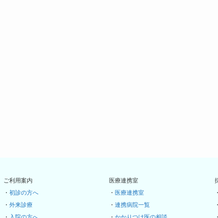
ご利用案内
医療連携室
・
初診の方へ
・
医療連携室
・
外来診療
・
連携病院一覧
・
入院の方へ
・
かかりつけ医の相談