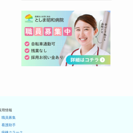
採用情報
・
職員募集
・
看護助手
・
病棟クラーク